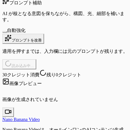
プロンプト補助
AI が核となる意図を保ちながら、構図、光、細部を補いま
す。
自動強化
プロンプトを改善
適用を押すまでは、入力欄には元のプロンプトが残ります。
読み込み中...
30クレジット消費
残り0クレジット
画像プレビュー
画像が生成されていません
Nano Banana Video
Nano Banana Videoは、オールインワンのAIコンテンツ生成